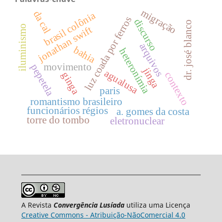
migração
da cal
brasil colônia
luz coada por ferros
discurso
dr. josé blanco
iluminismo
jonathan swift
arquivos
bahia
heteronímia
movimento
pepetela
jinga
agualusa
ginga
contexto
paris
romantismo brasileiro
funcionários régios
a. gomes da costa
torre do tombo
eletronuclear
A Revista
Convergência Lusíada
utiliza uma Licença
Creative Commons - Atribuição-NãoComercial 4.0