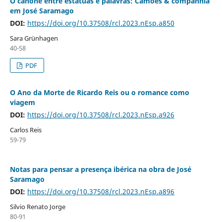
O cânone entre estátuas e palavras: Camões & companhia
em José Saramago
DOI:
https://doi.org/10.37508/rcl.2023.nEsp.a850
Sara Grünhagen
40-58
PDF
O Ano da Morte de Ricardo Reis ou o romance como
viagem
DOI:
https://doi.org/10.37508/rcl.2023.nEsp.a926
Carlos Reis
59-79
Notas para pensar a presença ibérica na obra de José
Saramago
DOI:
https://doi.org/10.37508/rcl.2023.nEsp.a896
Silvio Renato Jorge
80-91