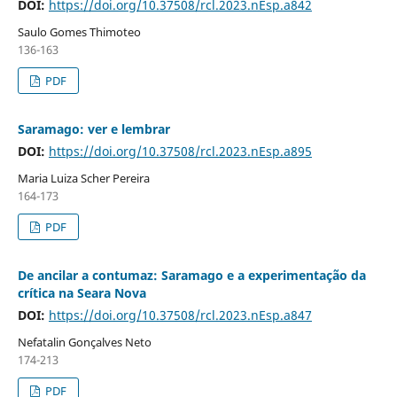
DOI:
https://doi.org/10.37508/rcl.2023.nEsp.a842
Saulo Gomes Thimoteo
136-163
PDF
Saramago: ver e lembrar
DOI:
https://doi.org/10.37508/rcl.2023.nEsp.a895
Maria Luiza Scher Pereira
164-173
PDF
De ancilar a contumaz: Saramago e a experimentação da
crítica na Seara Nova
DOI:
https://doi.org/10.37508/rcl.2023.nEsp.a847
Nefatalin Gonçalves Neto
174-213
PDF