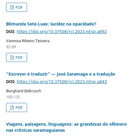
PDF
Blimunda Sete-Luas: lucidez na opacidade?
DOI:
https://doi.org/10.37508/rcl.2023.nEsp.a892
Vanessa Ribeiro Teixeira
92-99
PDF
“Escrever é traduzir” — José Saramago e a tradução
DOI:
https://doi.org/10.37508/rcl.2023.nEsp.a843
Burghard Baltrusch
100-135
PDF
Viagens, paisagens, linguagens: as grandezas do efêmero
nas crônicas saramaguianas